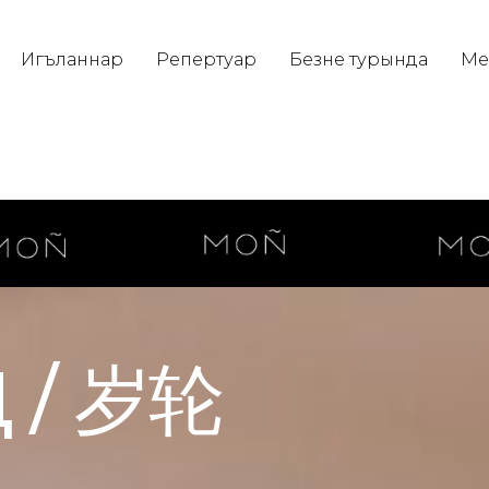
Игъланнар
Репертуар
Безнең турында
Ме
Д / 岁轮