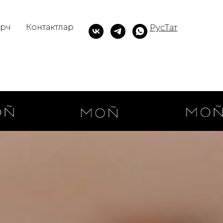
рч
Контактлар
Рус
Тат